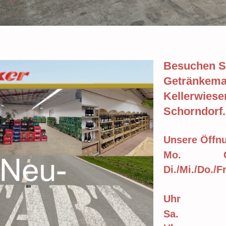
Besuchen S
Getränkemar
Kellerwiese
Schorndorf.
Unsere Öffnu
Mo. Ges
Di./Mi./Do./F
13.15 
Uhr
Sa. 9:0